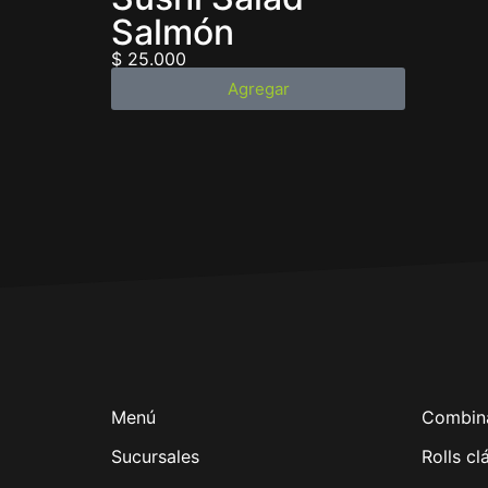
Salmón
$
25.000
Agregar
Menú
Combin
Sucursales
Rolls cl