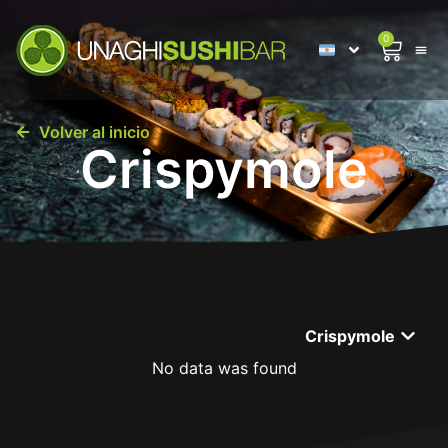
0
Volver al inicio
Crispymole
Crispymole
No data was found